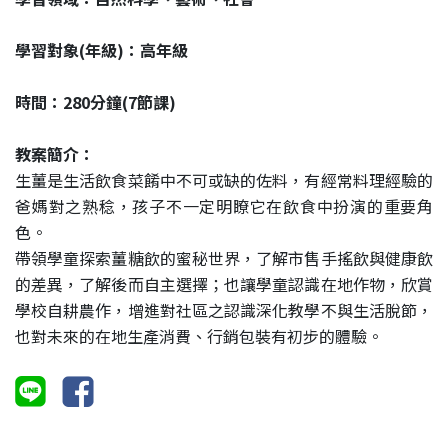
學習對象(年級)：高年級
時間：280分鐘(7節課)
教案簡介：
生薑是生活飲食菜餚中不可或缺的佐料，有經常料理經驗的
爸媽對之熟稔，孩子不一定明瞭它在飲食中扮演的重要角
色。
帶領學童探索薑糖飲的蜜秘世界，了解市售手搖飲與健康飲
的差異，了解後而自主選擇；也讓學童認識在地作物，欣賞
學校自耕農作，增進對社區之認識深化教學不與生活脫節，
也對未來的在地生產消費、行銷包裝有初步的體驗。