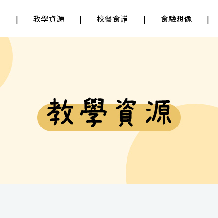
餐
教學資源
校餐食譜
食驗想像
？