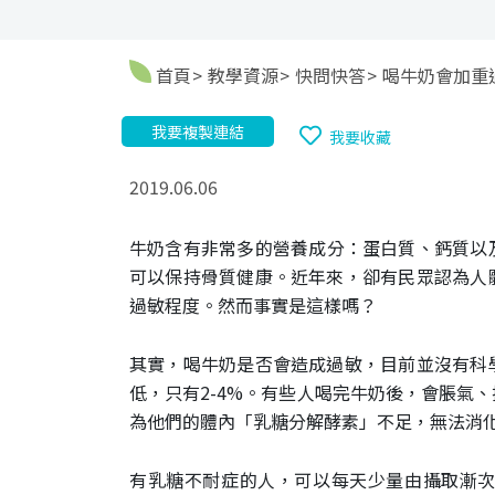
首頁
教學資源
快問快答
喝牛奶會加重
我要複製連結
我要收藏
2019.06.06
牛奶含有非常多的營養成分：蛋白質、鈣質以
可以保持骨質健康。近年來，卻有民眾認為人
過敏程度。然而事實是這樣嗎？
其實，喝牛奶是否會造成過敏，目前並沒有科
低，只有2-4%。有些人喝完牛奶後，會脹氣
為他們的體內「乳糖分解酵素」不足，無法消
有乳糖不耐症的人，可以每天少量由攝取漸