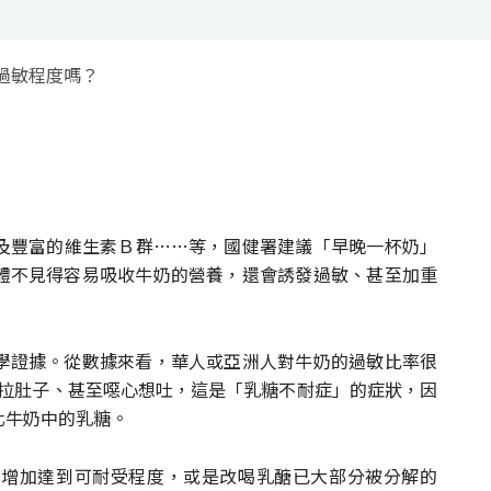
過敏程度嗎？
及豐富的維生素Ｂ群……等，國健署建議「早晚一杯奶」
體不見得容易吸收牛奶的營養，還會誘發過敏、甚至加重
學證據。從數據來看，華人或亞洲人對牛奶的過敏比率很
、拉肚子、甚至噁心想吐，這是「乳糖不耐症」的症狀，因
化牛奶中的乳糖。
次增加達到可耐受程度，或是改喝乳醣已大部分被分解的