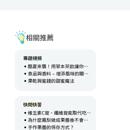
相關推薦
專題視頻
酷夏來襲！用草本茶飲讓你消暑又補身
食品與香料 – 增添風味的關鍵力
果乾與蜜餞的甜蜜魔法
快問快答
維生素C錠、纖維錠能取代吃水果嗎？
為什麼鳳梨做成果醬後不會咬舌頭？
手作果醬的保存方式？