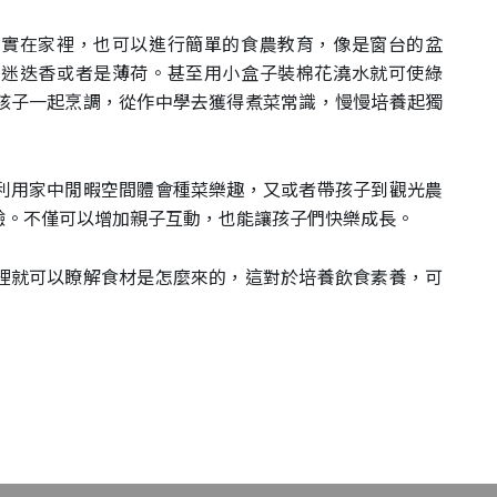
其實在家裡，也可以進行簡單的食農教育，像是窗台的盆
、迷迭香或者是薄荷。甚至用小盒子裝棉花澆水就可使綠
孩子一起烹調，從作中學去獲得煮菜常識，慢慢培養起獨
利用家中閒暇空間體會種菜樂趣，又或者帶孩子到觀光農
驗。不僅可以增加親子互動，也能讓孩子們快樂成長。
裡就可以瞭解食材是怎麼來的，這對於培養飲食素養，可