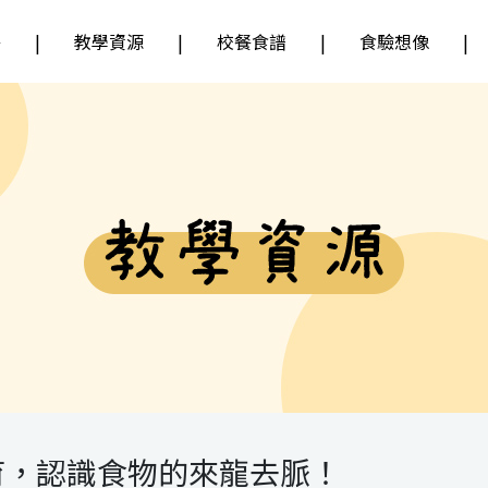
餐
教學資源
校餐食譜
食驗想像
育，認識食物的來龍去脈！