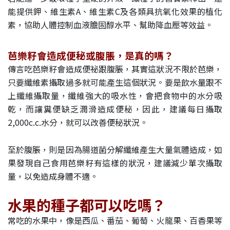
能提供鉀、維生素A、維生素C及各類具抗氧化效果的植化
素，協助人體控制血液膽固醇水平、幫助降血壓等效益。
芭樂籽會造成便秘或腹脹，是真的嗎？
傳言吃芭樂籽會造成便祕跟腹脹，其實這狀況不限於芭樂，
只要纖維素攝取過多就可能產生這個狀況。要是飲水量跟不
上纖維攝取量，纖維強大的吸水性，會把食物中的水分吸
乾，而讓糞便缺乏潤滑造成便秘，因此，建議每日攝取
2,000c.c.水分，就可以改善便秘狀況。
至於腹脹，則是因為腸道菌分解纖維產生大量氣體造成，如
果發現自己食用芭樂籽有這樣的狀況，建議減少單次攝取
量，以免造成身體不適。
水果的種子都可以吃嗎？
常吃的水果中，像是西瓜、番茄、葡萄、火龍果、百香果等