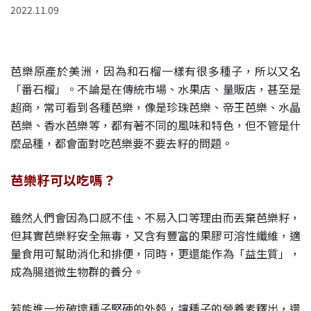
2022.11.09
芭樂原產於美洲，因為和石榴一樣有很多種子，所以又名
「番石榴」。不論是在傳統市場、水果店、量販店，甚至是
超商，常可看到各種芭樂，像是珍珠芭樂、帝王芭樂、水晶
芭樂、香水芭樂等，都有著不同的風味和特色，但不管是什
麼品種，都會面對吃芭樂要不要去籽的問題。
芭樂籽可以吃嗎？
雖然人們會因為口感不佳、不易入口等理由而丟棄芭樂籽，
但其實芭樂籽安全無毒，又含有豐富的果膠可溶性纖維，適
量食用可幫助消化和排便，同時，更還能作為「益生質」，
成為腸道微生物群的養分。
若能進一步破壞種子堅硬的外殼，讓種子的營養素釋出，還