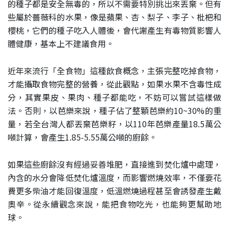
的種子都是安全無毒的，所以不需要特別挑出來丟棄。但有
些屬於薔薇科的水果，像是蘋果、杏、梨子、李子、枇杷和
櫻桃，它們的種子吃入人體後，會代謝產生有毒物質影響人
體健康，基本上不建議食用。
近年來流行「全食物」這種飲食概念，主張完整吃掉食物，
才能攝取食物完整的營養，從此觀點，如果水果不含毒性成
分，其實果皮、果肉、種子都能吃，不妨可以嘗試這樣做
法。否則，以芭樂來說，種子佔了整顆芭樂約10~30%的重
量，若全台灣人都丟棄芭樂籽，以110年芭樂產量18.5萬公
噸計算，會產生1.85-5.55萬公噸的廚餘。
如果這些廚餘沒有經過妥善堆肥，直接進到焚化爐中處理，
內含的水分會降低焚化爐溫度，而影響燃燒效率，不僅要花
費更多柴油才能回復溫度，低溫燃燒過程甚至會誘發產生戴
奧辛。從永續觀念來說，能把食物吃光，也能夠更幫助地
球。