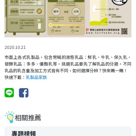
2020.10.21
市面上各式乳製品，包含常喝的液態乳品：鮮乳、牛乳、保久乳，
發酵乳品：多多、優酪乳等，挑選乳品要先了解乳品的分類，不同
乳品的乳含量及加工方式皆有不同，如何選擇分辨？快來瞧一瞧！
快速下載：
乳製品家族
相關推薦
專題視頻