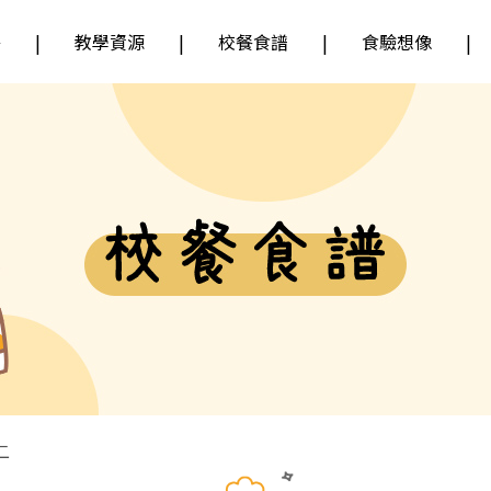
餐
教學資源
校餐食譜
食驗想像
二