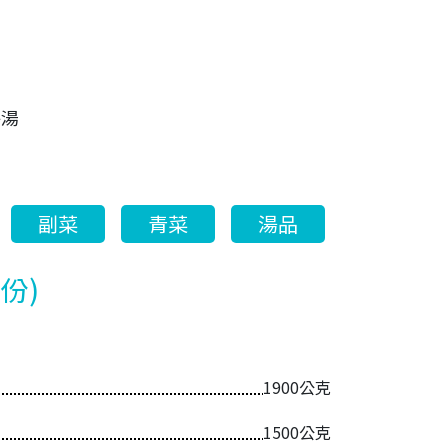
葵湯
副菜
青菜
湯品
份)
1900公克
1500公克