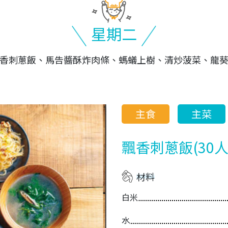
星期二
香刺蔥飯、馬告醬酥炸肉條、螞蟻上樹、清炒菠菜、龍
主食
主菜
飄香刺蔥飯(30人
材料
白米
水