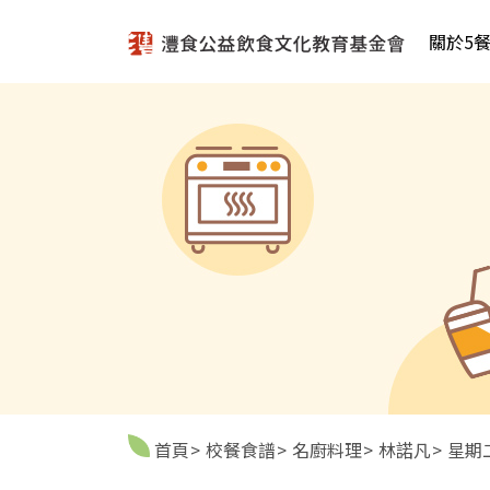
關於5
首頁
校餐食譜
名廚料理
林諾凡
星期