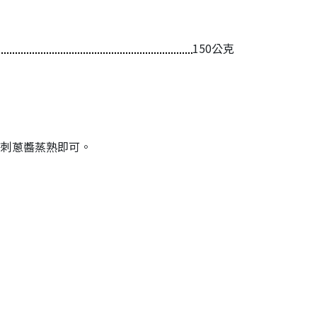
150公克
刺蔥醬蒸熟即可。