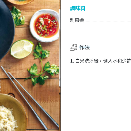
調味料
刺蔥醬
作法
白米洗淨後，倒入水和少許