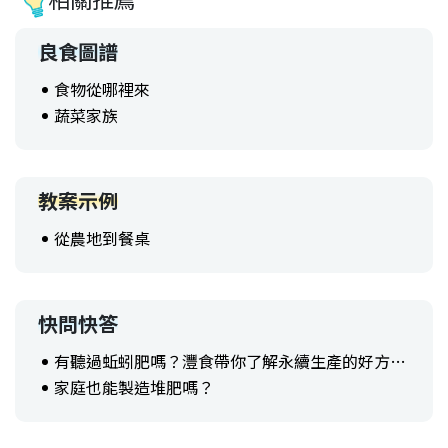
良食圖譜
食物從哪裡來
蔬菜家族
教案示例
從農地到餐桌
快問快答
有聽過蚯蚓肥嗎？灃食帶你了解永續生產的好方法！
家庭也能製造堆肥嗎？