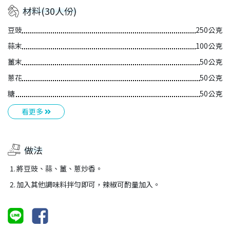
材料(30人份)
豆豉
250公克
蒜末
100公克
薑末
50公克
蔥花
50公克
糖
50公克
看更多
做法
將豆豉、蒜、薑、蔥炒香。
加入其他調味料拌勻即可，辣椒可酌量加入。