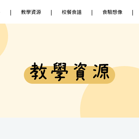
餐
教學資源
校餐食譜
食驗想像