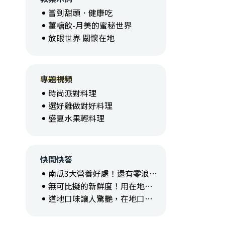
嘗到甜頭．健康吃
薑糖飲-月美的蜜秘世界
放眼世界 關懷在地
專題視頻
時尚派對料理
選好雞做對好料理
盛夏水果輕料理
快問快答
南瓜3大營養好處！還有零浪費料理報你知！
無可比擬的新鮮度！用在地食材玩出料理新創意
道地口味讓人驚艷，在地口味令人懷念